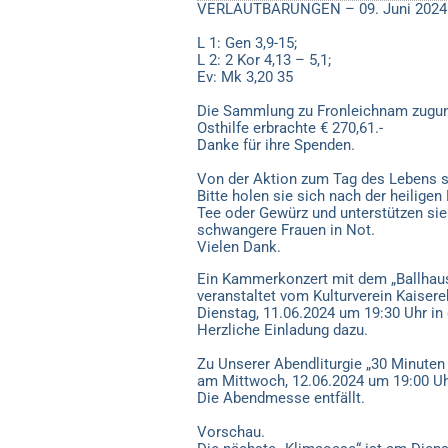
VERLAUTBARUNGEN – 09. Juni 2024 –
L 1: Gen 3,9-15;
L 2: 2 Kor 4,13 – 5,1;
Ev: Mk 3,20 35
Die Sammlung zu Fronleichnam zugun
Osthilfe erbrachte € 270,61.-
Danke für ihre Spenden.
Von der Aktion zum Tag des Lebens si
Bitte holen sie sich nach der heilig
Tee oder Gewürz und unterstützen sie
schwangere Frauen in Not.
Vielen Dank.
Ein Kammerkonzert mit dem „Ballhau
veranstaltet vom Kulturverein Kaisere
Dienstag, 11.06.2024 um 19:30 Uhr in d
Herzliche Einladung dazu.
Zu Unserer Abendliturgie „30 Minuten 
am Mittwoch, 12.06.2024 um 19:00 Uhr 
Die Abendmesse entfällt.
Vorschau.