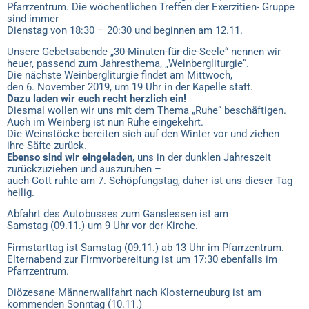
Pfarrzentrum. Die wöchentlichen Treffen der Exerzitien- Gruppe
sind immer
Dienstag von 18:30 – 20:30 und beginnen am 12.11.
Unsere Gebetsabende „30-Minuten-für-die-Seele“ nennen wir
heuer, passend zum Jahresthema, „Weinbergliturgie“.
Die nächste Weinbergliturgie findet am Mittwoch,
den 6. November 2019, um 19 Uhr in der Kapelle statt.
Dazu laden wir euch recht herzlich ein!
Diesmal wollen wir uns mit dem Thema „Ruhe“ beschäftigen.
Auch im Weinberg ist nun Ruhe eingekehrt.
Die Weinstöcke bereiten sich auf den Winter vor und ziehen
ihre Säfte zurück.
Ebenso sind wir eingeladen
, uns in der dunklen Jahreszeit
zurückzuziehen und auszuruhen –
auch Gott ruhte am 7. Schöpfungstag, daher ist uns dieser Tag
heilig.
Abfahrt des Autobusses zum Ganslessen ist am
Samstag (09.11.) um 9 Uhr vor der Kirche.
Firmstarttag ist Samstag (09.11.) ab 13 Uhr im Pfarrzentrum.
Elternabend zur Firmvorbereitung ist um 17:30 ebenfalls im
Pfarrzentrum.
Diözesane Männerwallfahrt nach Klosterneuburg ist am
kommenden Sonntag (10.11.)